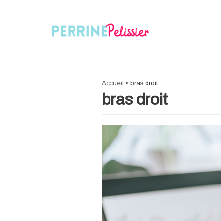
Aller
au
contenu
Accueil
»
bras droit
bras droit